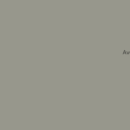
Av
CES VINS 