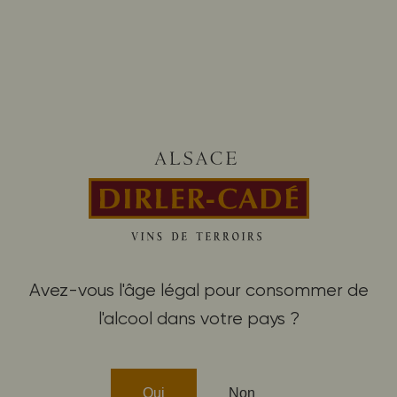
Avez-vous l'âge légal pour consommer de
AOP ALSACE LIEU-DIT
AOP ALSACE GRAND CRU
l'alcool dans votre pays ?
PINOT GRIS 2018 LIEU-
PINOT GRIS 2017 GRAND
DIT BUX, VENDANGES
CRU KESSLER
TARDIVES
Moelleux
Doux
Oui
Non