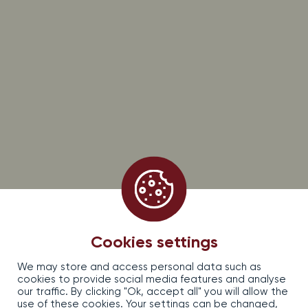
8h00-12h00 / 13h30-18h00
CONTACTEZ-NOUS
13 rue d’Issenheim 68500 BERGHOLTZ
+33 (0)3 89 76 91 00
PROMOS, OFFRES & ACTUALITÉS, ABONNEZ-VOUS !
S’inscrire à la newsletter Dirler-Cadé
EARL DIRLER — CADE, 13, rue d’Issenheim — 68500 Bergholtz, France
Mentions légales
Politique de confidentialité
Cookies settings
CGV
We may store and access personal data such as
Contact
cookies to provide social media features and analyse
Réalisé par izhak.fr
our traffic. By clicking "Ok, accept all" you will allow the
Gestion des cookies
use of these cookies. Your settings can be changed,