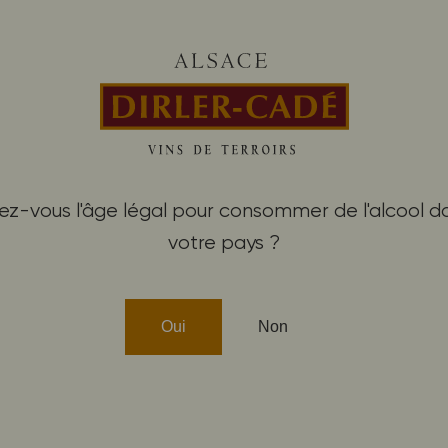
Label Biodyvin
4 grands crus d’exce
pect de la viticulture
Kessler - Spiegel
& de la vinification
Kitterlé - Saering
Acheter nos vins
ez-vous l'âge légal pour consommer de l'alcool d
votre pays ?
PEUVENT ÉGALEMENT V
Oui
Non