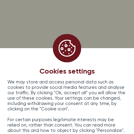
PROMOS, OFFRES & ACTUALITÉS, ABONNEZ-VOUS !
S’inscrire à la newsletter Dirler-Cadé
EARL DIRLER — CADE, 13, rue d’Issenheim — 68500 Bergholtz, France
Mentions légales
Politique de confidentialité
Cookies settings
CGV
We may store and access personal data such as
Contact
cookies to provide social media features and analyse
Réalisé par izhak.fr
our traffic. By clicking "Ok, accept all" you will allow the
Gestion des cookies
use of these cookies. Your settings can be changed,
including withdrawing your consent at any time, by
clicking on the "Cookie icon".
For certain purposes legitimate interests may be
relied on, rather than consent. You can read more
about this and how to object by clicking "Personalize".