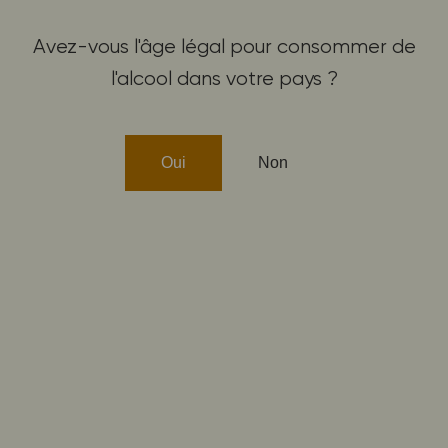
Avez-vous l'âge légal pour consommer de
l'alcool dans votre pays ?
Oui
Non
PINOT GRIS
PINOT GRIS 2022 LIEU-DIT BUX, VENDANGES
TARDIVES
Doux
36,90
€